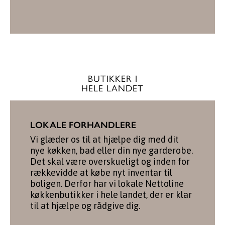
BUTIKKER I
HELE LANDET
LOKALE FORHANDLERE
Vi glæder os til at hjælpe dig med dit
nye køkken, bad eller din nye garderobe.
Det skal være overskueligt og inden for
rækkevidde at købe nyt inventar til
boligen. Derfor har vi lokale Nettoline
køkkenbutikker i hele landet, der er klar
til at hjælpe og rådgive dig.