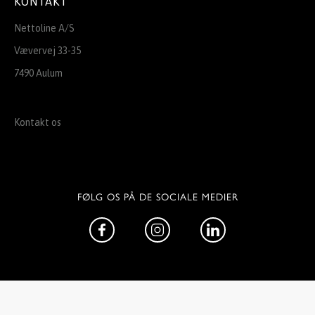
KONTAKT
Nettoline A/S
Vævervej 33-35
7490 Aulum
Kontakt os
FØLG OS PÅ DE SOCIALE MEDIER