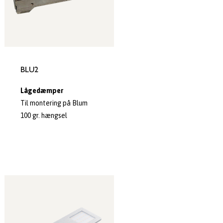
BLU2
Lågedæmper
Til montering på Blum
100 gr. hængsel