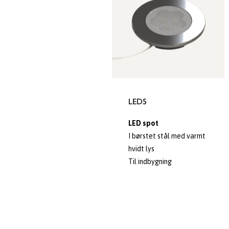
LED5
LED spot
I børstet stål med varmt
hvidt lys
Til indbygning