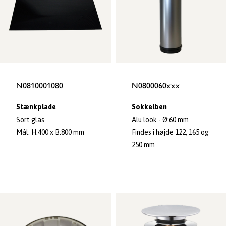
N0810001080
N0800060xxx
Stænkplade
Sokkelben
Sort glas
Alu look - Ø:60 mm
Mål: H:400 x B:800 mm
Findes i højde 122, 165 og
250 mm