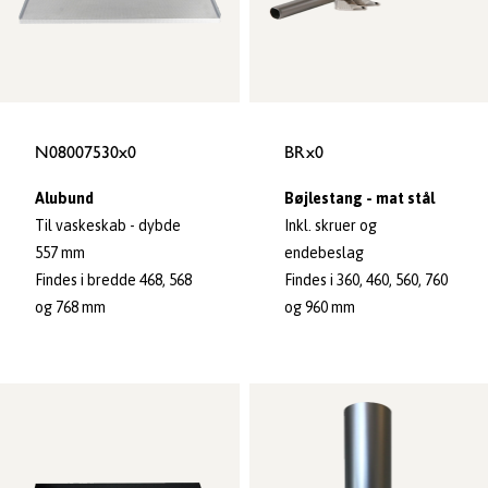
N08007530x0
BRx0
Alubund
Bøjlestang - mat stål
Til vaskeskab - dybde
Inkl. skruer og
557 mm
endebeslag
Findes i bredde 468, 568
Findes i 360, 460, 560, 760
og 768 mm
og 960 mm