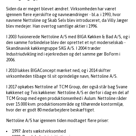
Siden da er meget blevet ændret. Virksomheden har været
igennem flere ejerskifte og navneændringer - bl.a. i 1993, hvor
navnene Nettoline og Skab Selv blev introduceret, da Villy Jæger
blev medejer. Han overtog samtlige aktier i 1996.
I 2003 fusionerede Nettoline A/S med BIGA Køkken & Bad A/S, og i
den samme forbindelse blev der oprettet et nyt moderselskab -
Skandinavisk køkkengruppe SKG A/S. I 2004 træder
Industriudvikling ind i ejerkredsen og det samme gør BoForm i
2006.
I 2010 lukkes BIGAConcept mærket ned, og i 2014 skifter
virksomheden tilbage til sit oprindelige navn, Nettoline A/S.
I 2017 opkøbes Nettoline af TCM Group, der også står bag Svane
køkkenet og Tvis køkkener. Nettoline A/S er derfor i dag en del af
TCM Group med egen produktionsenhed i Aulum. Nettoline råder
over 15.000 kvm. produktionsområde og tilhørende kontormiljø,
hvor der er godt 80 medarbejdere beskæftiget.
Nettoline A/S har igennem tiden modtaget flere priser:
1997: årets vækstvirksomhed