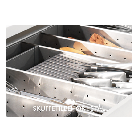
SE
SKUFFETILBEHØR
SKUFFETILBEHØR I STÅL
SE
SKUFFETILBEHØR