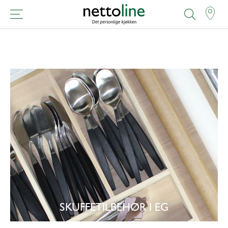
SKUFFETILBEHØR I EG