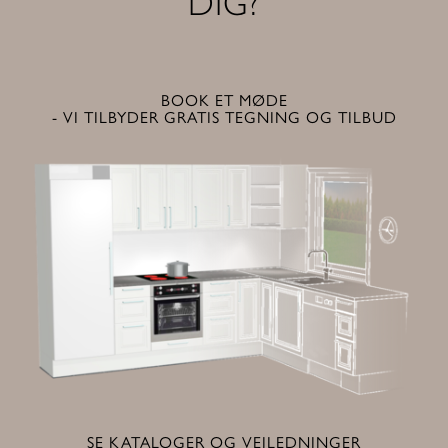
DIG?
BOOK ET MØDE
- VI TILBYDER GRATIS TEGNING OG TILBUD
SE KATALOGER OG VEJLEDNINGER