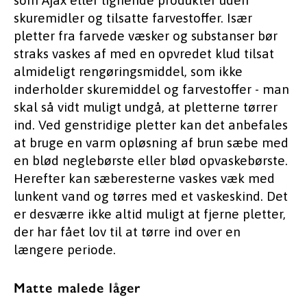
som Ajax eller lignende produkter uden
skuremidler og tilsatte farvestoffer. Især
pletter fra farvede væsker og substanser bør
straks vaskes af med en opvredet klud tilsat
almideligt rengøringsmiddel, som ikke
inderholder skuremiddel og farvestoffer - man
skal så vidt muligt undgå, at pletterne tørrer
ind. Ved genstridige pletter kan det anbefales
at bruge en varm opløsning af brun sæbe med
en blød neglebørste eller blød opvaskebørste.
Herefter kan sæberesterne vaskes væk med
lunkent vand og tørres med et vaskeskind. Det
er desværre ikke altid muligt at fjerne pletter,
der har fået lov til at tørre ind over en
længere periode.
Matte malede låger