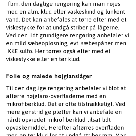
Ifbm. den daglige rengøring kan man nøjes
med en alm. klud eller vaskeskind og lunkent
vand. Det kan anbefales at tørre efter med et
viskestykke for at undgå striber på lågerne.
Ved den lidt grundigere rengøring anbefaler vi
en mild sæbeopløsning, evt. sæbespåner men
IKKE sulfo. Her tørres også efter med et
viskestykke eller en tør klud.
Folie og malede højglanslåger
Til den daglige rengøring anbefaler vi blot at
aftørre højglans-overfladerne med en
mikrofiberklud. Det er ofte tilstrækkeligt. Ved
mere genstridige pletter kan vi anbefale en
hårdt opvredet mikrofiberklud tilsat lidt
opvaskemiddel. Herefter aftørres overfladen
med en tør klud for at undgå striber mm. Man