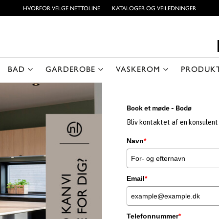
HVORFOR VELGE NETTOLINE
KATALOGER OG VEILEDNINGER
BAD
GARDEROBE
VASKEROM
PRODUK
Book et møde - Bodø
Bliv kontaktet af en konsulent 
Navn
*
Email
*
Telefonnummer
*