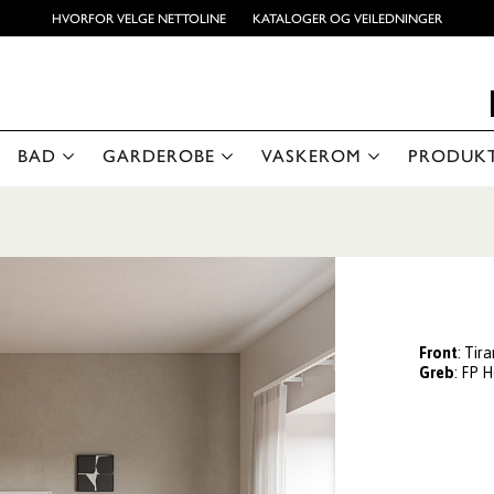
HVORFOR VELGE NETTOLINE
KATALOGER OG VEILEDNINGER
BAD
GARDEROBE
VASKEROM
PRODUK
Front
: Tir
Greb
: FP 