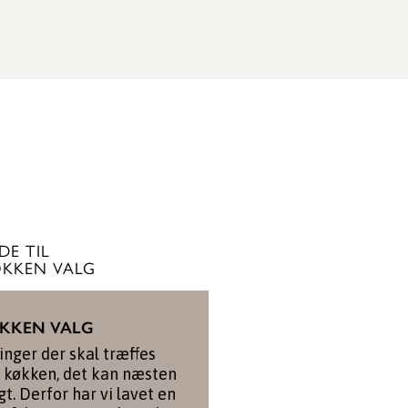
SE GARDEROBE
DE TIL
KKEN VALG
ØKKEN VALG
nger der skal træffes
t køkken, det kan næsten
gt. Derfor har vi lavet en