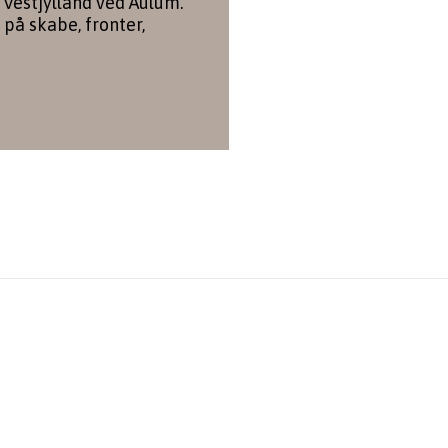
 Vestjylland ved Aulum.
 på skabe, fronter,