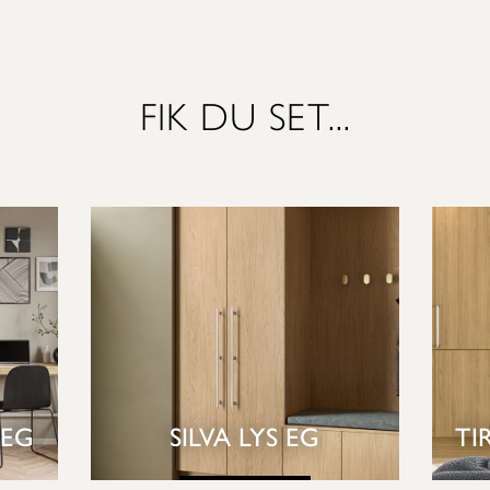
FIK DU SET...
 EG
SILVA LYS EG
TI