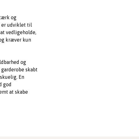
stærk og
r udviklet til
 at vedligeholde,
 og kræver kun
oldbarhed og
e garderobe skabt
skuelig. En
d god
nemt at skabe