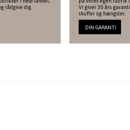
utikker i hele landet,
på vores egen fabrik i
og rådgive dig.
Vi giver 30 års garanti
skuffer og hængsler.
DIN GARANTI