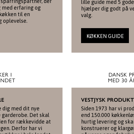
sparringspartner, der
lille guide med 5 gode
ig med erfaring og
hjælper dig godt på v
 køkken til en
valg.
g oplevelse.
KØKKEN GUIDE
ER I
DANSK P
ANDET
MED 30 Å
RE
VESTJYSK PRODUK
e dig med dit nye
Siden 1973 har vi pro
e garderobe. Det skal
end 150.000 køkkenløs
den for rækkevidde at
hurtig levering og skar
igen. Derfor har vi
konstruerer og klargø