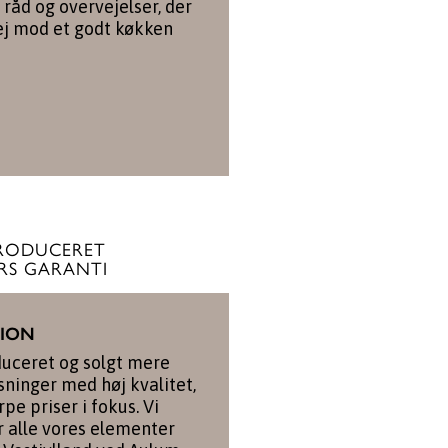
 råd og overvejelser, der
ej mod et godt køkken
RODUCERET
RS GARANTI
TION
duceret og solgt mere
ninger med høj kvalitet,
pe priser i fokus. Vi
r alle vores elementer