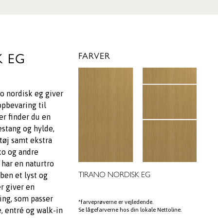
K EG
FARVER
o nordisk eg giver
opbevaring til
er finder du en
estang og hylde,
tøj samt ekstra
sko og andre
 har en naturtro
TIRANO NORDISK EG
oben et lyst og
r giver en
ing, som passer
*farveprøverne er vejledende.
e, entré og walk-in
Se lågefarverne hos din lokale Nettoline.