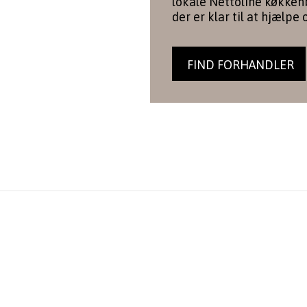
lokale Nettoline køkkenb
der er klar til at hjælpe 
FIND FORHANDLER