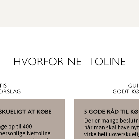
SE GARDEROBE
HVORFOR NETTOLINE
TIS
GUI
FORSLAG
GODT KØ
SKUELIGT AT KØBE
5 GODE RÅD TIL K
Der er mange beslutni
age op til 400
når man skal have ny
 personlige Nettoline
virke helt uoverskueli