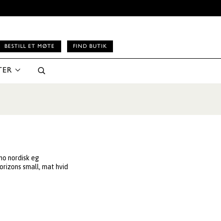
BESTILL ET MØTE
FIND BUTIK
TER
ano nordisk eg
Horizons small, mat hvid