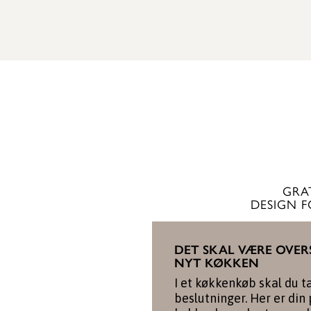
SE GARDEROBE
GRA
DESIGN 
DET SKAL VÆRE OVER
NYT KØKKEN
I et køkkenkøb skal du t
beslutninger. Her er din