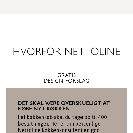
SE KØKKEN
HVORFOR NETTOLINE
GRATIS
DESIGN FORSLAG
DET SKAL VÆRE OVERSKUELIGT AT
KØBE NYT KØKKEN
I et køkkenkøb skal du tage op til 400
beslutninger. Her er din personlige
Nettoline køkkenkonsulent en god