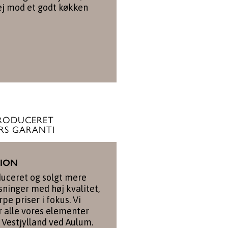
ej mod et godt køkken
RODUCERET
RS GARANTI
TION
duceret og solgt mere
ninger med høj kvalitet,
pe priser i fokus. Vi
r alle vores elementer
 Vestjylland ved Aulum.