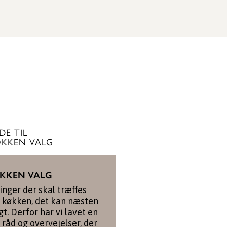
SE KØKKEN
DE TIL
KKEN VALG
ØKKEN VALG
nger der skal træffes
t køkken, det kan næsten
gt. Derfor har vi lavet en
 råd og overvejelser, der