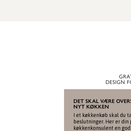
GRA
DESIGN 
DET SKAL VÆRE OVER
NYT KØKKEN
I et køkkenkøb skal du t
beslutninger. Her er din
køkkenkonsulent en god 