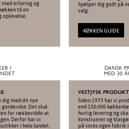
ig med erfaring og
hjælper dig godt på v
 køkken til en
valg.
g oplevelse.
KØKKEN GUIDE
ER I
DANSK P
ANDET
MED 30 Å
RE
VESTJYSK PRODUK
e dig med dit nye
Siden 1973 har vi pro
e garderobe. Det skal
end 150.000 køkkenløs
den for rækkevidde at
hurtig levering og skar
igen. Derfor har vi
konstruerer og klargø
utikker i hele landet,
på vores egen fabrik i