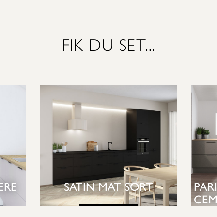
FIK DU SET...
ERE
SATIN MAT SORT
PAR
CEM
SE KØKKEN