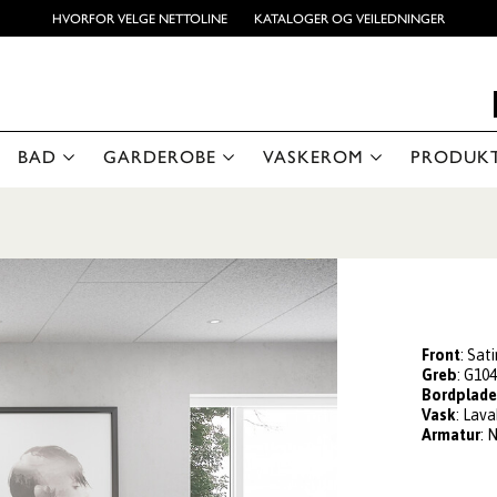
HVORFOR VELGE NETTOLINE
KATALOGER OG VEILEDNINGER
BAD
GARDEROBE
VASKEROM
PRODUK
Front
: Sat
Greb
: G10
Bordplad
Vask
: Lav
Armatur
: 