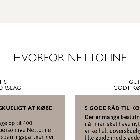
HVORFOR NETTOLINE
TIS
GUI
FORSLAG
GODT KØ
SKUELIGT AT KØBE
5 GODE RÅD TIL K
Der er mange beslutni
age op til 400
når man skal have ny
 personlige Nettoline
virke helt uoverskueli
sparringspartner, der
lille guide med 5 gode