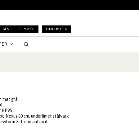
BESTILL ET MØTE
FIND BUTIK
TER
in mat grå
46
e
: BP951
abo Nexus 60 cm, underlimet stålvask
Newform X-Trend antracit