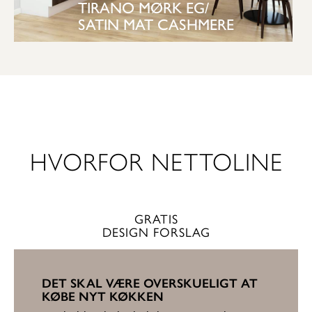
TIRANO MØRK EG/
SATIN MAT CASHMERE
SE KØKKEN
HVORFOR NETTOLINE
GRATIS
DESIGN FORSLAG
DET SKAL VÆRE OVERSKUELIGT AT
KØBE NYT KØKKEN