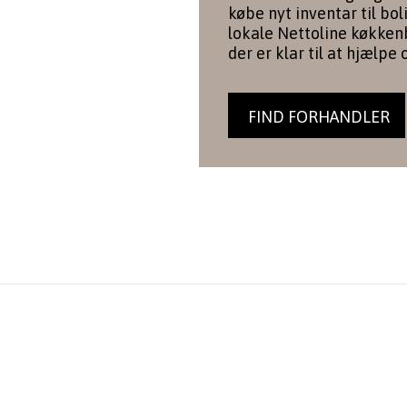
købe nyt inventar til bol
lokale Nettoline køkkenb
der er klar til at hjælpe 
FIND FORHANDLER