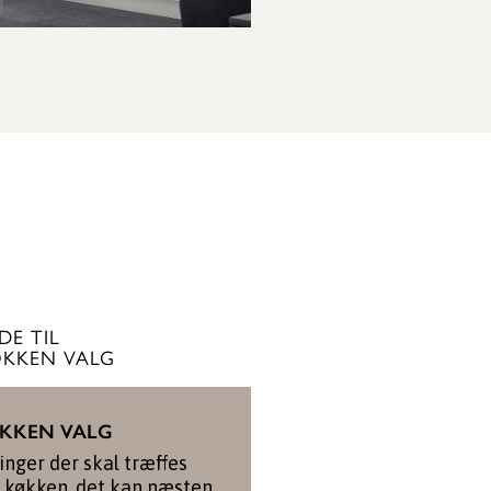
SE KØKKEN
DE TIL
KKEN VALG
ØKKEN VALG
nger der skal træffes
t køkken, det kan næsten