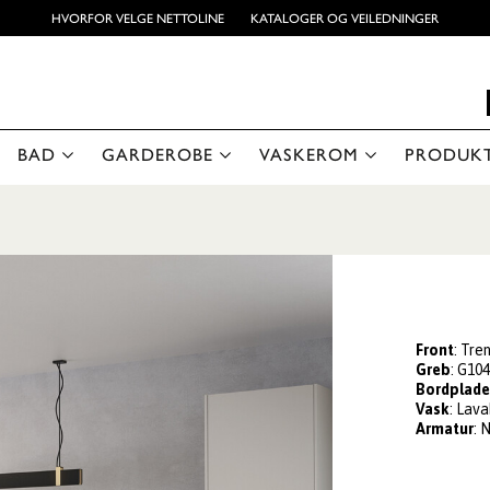
HVORFOR VELGE NETTOLINE
KATALOGER OG VEILEDNINGER
BAD
GARDEROBE
VASKEROM
PRODUK
Front
: Tre
Greb
: G10
Bordplad
Vask
: Lava
Armatur
: 