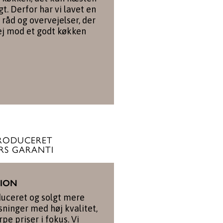
gt. Derfor har vi lavet en
 råd og overvejelser, der
ej mod et godt køkken
RODUCERET
RS GARANTI
TION
duceret og solgt mere
ninger med høj kvalitet,
pe priser i fokus. Vi