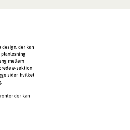
 design, der kan
 planløsning
æng mellem
brede ø-sektion
ge sider, hvilket
g.
ronter der kan