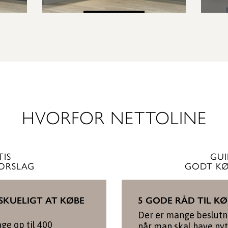
SE KØKKEN
HVORFOR NETTOLINE
TIS
GUI
FORSLAG
GODT KØ
SKUELIGT AT KØBE
5 GODE RÅD TIL K
Der er mange beslutni
age op til 400
når man skal have ny