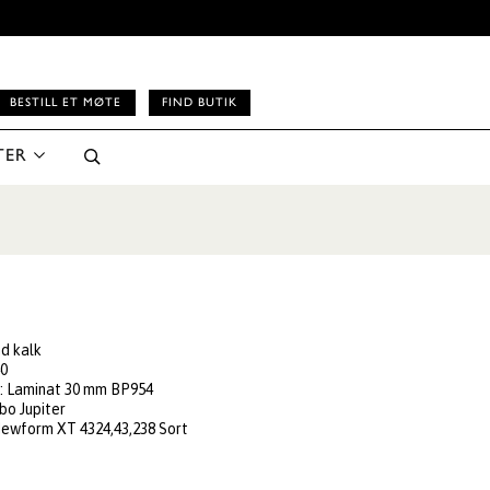
BESTILL ET MØTE
FIND BUTIK
TER
nd kalk
40
e
: Laminat 30 mm BP954
bo Jupiter
Newform XT 4324,43,238 Sort