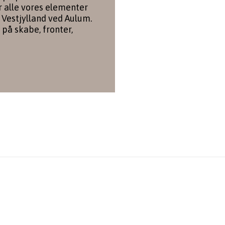
r alle vores elementer
 Vestjylland ved Aulum.
 på skabe, fronter,