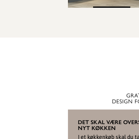
SE KØKKEN
GRA
DESIGN 
DET SKAL VÆRE OVER
NYT KØKKEN
I et køkkenkøb skal du t