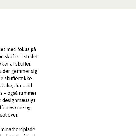
net med fokus på
be skuffer i stedet
kker af skuffer.
 da der gemmer sig
te skufferække.
kabe, der – ud
ds – også rummer
er designmæssigt
affemaskine og
ol over.
aminatbordplade