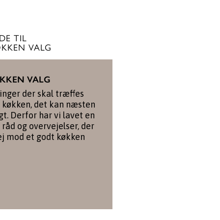
DE TIL
KKEN VALG
ØKKEN VALG
nger der skal træffes
t køkken, det kan næsten
gt. Derfor har vi lavet en
 råd og overvejelser, der
ej mod et godt køkken