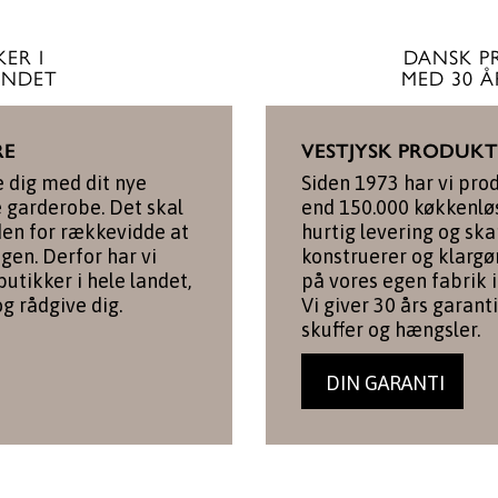
ER I
DANSK P
ANDET
MED 30 Å
RE
VESTJYSK PRODUK
e dig med dit nye
Siden 1973 har vi pro
e garderobe. Det skal
end 150.000 køkkenløs
den for rækkevidde at
hurtig levering og skar
igen. Derfor har vi
konstruerer og klargø
utikker i hele landet,
på vores egen fabrik i
og rådgive dig.
Vi giver 30 års garanti
skuffer og hængsler.
DIN GARANTI