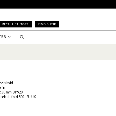
BESTILL ET MØTE
FIND BUTIK
TER
ezia hvid
sfri
e
: 30 mm BP920
itek ul. fold 500-IFU UX