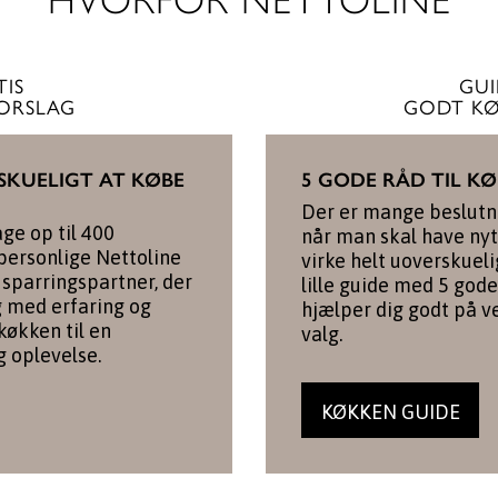
HVORFOR NETTOLINE
TIS
GUI
FORSLAG
GODT KØ
SKUELIGT AT KØBE
5 GODE RÅD TIL K
Der er mange beslutni
age op til 400
når man skal have ny
 personlige Nettoline
virke helt uoverskueli
sparringspartner, der
lille guide med 5 gode
ig med erfaring og
hjælper dig godt på v
 køkken til en
valg.
g oplevelse.
KØKKEN GUIDE