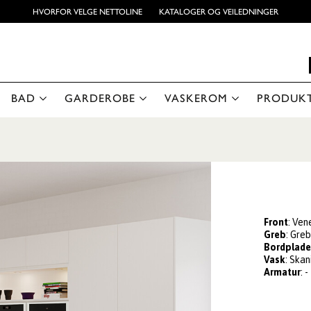
HVORFOR VELGE NETTOLINE
KATALOGER OG VEILEDNINGER
BAD
GARDEROBE
VASKEROM
PRODUK
Front
: Ven
Greb
: Greb
Bordplad
Vask
: Skan
Armatur
: -