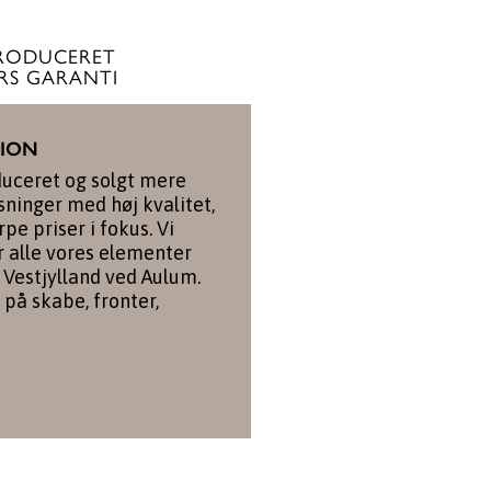
RODUCERET
RS GARANTI
TION
duceret og solgt mere
ninger med høj kvalitet,
pe priser i fokus. Vi
r alle vores elementer
 Vestjylland ved Aulum.
 på skabe, fronter,