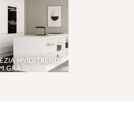
EZIA HVID/TREND
M GRÅ
SE KØKKEN