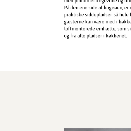
med planlimet kogezone og und
På den ene side af kogeøen, er 
praktiske siddepladser, så hele
gæsterne kan være med i køkk
loftmonterede emhætte, som sikr
og fra alle pladser i køkkenet.