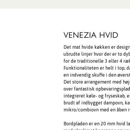
VENEZIA HVID
Det mat hvide køkken er desig
ubrudte linjer hvor der er to dy
for de traditionelle 3 eller 4 ræ
Funktionaliteten er helt i top,
en indvendig skuffe i den øvers
Det store arrangement med højs
over fantastisk opbevaringspla
integreret køle- og fryseskab, 
brudt af indbygget dampovn, k
mikro/combiovn med en åben re
Bordpladen er en 20 mm hvid l