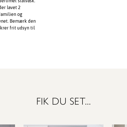
erlimet stålvask.
der lavet 2
 familien og
enet. Bemærk den
er frit udsyn til
FIK DU SET...