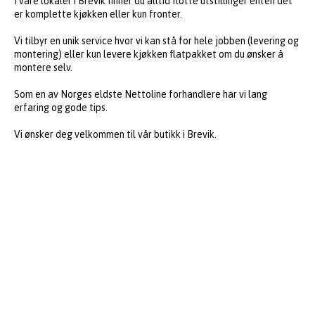
I våre lokaler i Brevik finner du alltid flotte utstillinger enten det
er komplette kjøkken eller kun fronter.
Vi tilbyr en unik service hvor vi kan stå for hele jobben (levering og
montering) eller kun levere kjøkken flatpakket om du ønsker å
montere selv.
Som en av Norges eldste Nettoline forhandlere har vi lang
erfaring og gode tips.
Vi ønsker deg velkommen til vår butikk i Brevik.