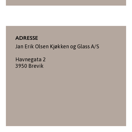
ADRESSE
Jan Erik Olsen Kjøkken og Glass A/S
Havnegata 2
3950 Brevik