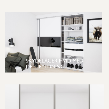
SKYDELÅGER HVID MED
DELT FYLDNING
SE GARDEROBE