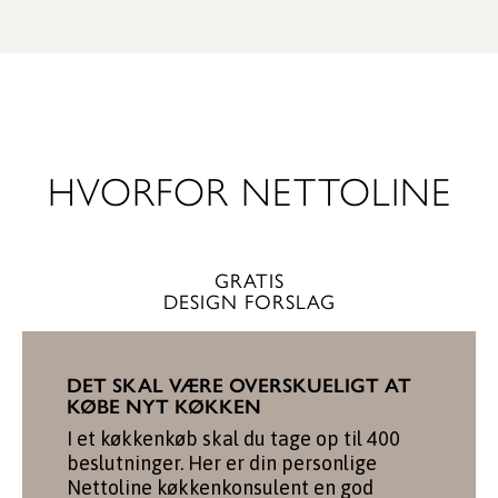
SE GARDEROBE
HVORFOR NETTOLINE
GRATIS
DESIGN FORSLAG
DET SKAL VÆRE OVERSKUELIGT AT
KØBE NYT KØKKEN
I et køkkenkøb skal du tage op til 400
beslutninger. Her er din personlige
Nettoline køkkenkonsulent en god