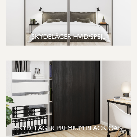
SKYDELÅGER HVID/SPEJL
SE GARDEROBE
SKYDELÅGER PREMIUM BLACK OAK