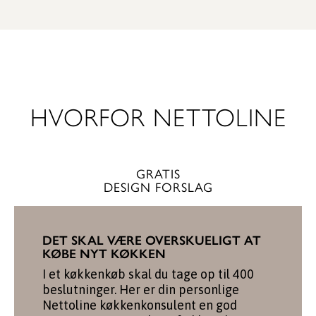
SE GARDEROBE
HVORFOR NETTOLINE
GRATIS
DESIGN FORSLAG
DET SKAL VÆRE OVERSKUELIGT AT
KØBE NYT KØKKEN
I et køkkenkøb skal du tage op til 400
beslutninger. Her er din personlige
Nettoline køkkenkonsulent en god