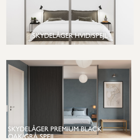
SKYDELÅGER HVID/SPEJL
SE GARDEROBE
SKYDELÅGER PREMIUM BLACK
OAK/GRÅ SPEJL