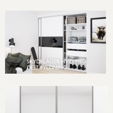
SKYDELÅGER HVID MED
DELT FYLDNING
SE GARDEROBE