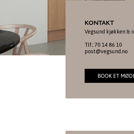
KONTAKT
Vegsund kjøkken & i
Tlf.: 70 14 86 10
post@vegsund.no
BOOK ET MØD