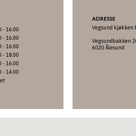
ADRESSE
Vegsund kjøkken &
0 - 16.00
0 - 16.00
Vegsundbakken 2
0 - 16.00
6020 Ålesund
0 - 18.00
0 - 16.00
0 - 14.00
et