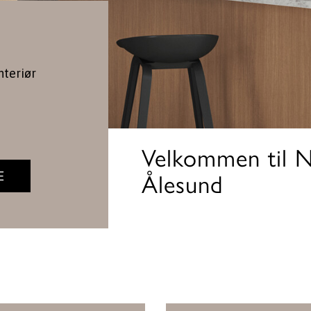
nteriør
Velkommen til N
E
Ålesund