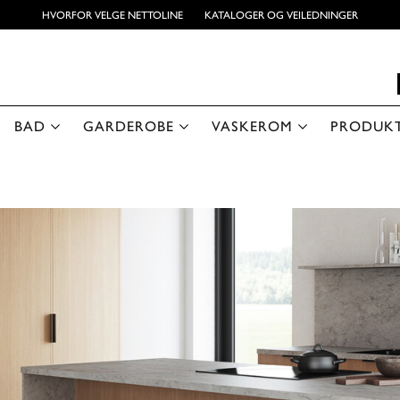
HVORFOR VELGE NETTOLINE
KATALOGER OG VEILEDNINGER
BAD
GARDEROBE
VASKEROM
PRODUK