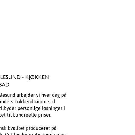
LESUND - KJØKKEN
BAD
lesund arbejder vi hver dag på
kunders køkkendrømme til
tilbyder personlige løsninger i
et til bundreelle priser.
nsk kvalitet produceret på
k. Vi tilbyder gratis tegning og