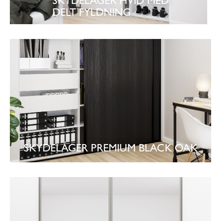
SKYDELÅGER HVID MED
DELT FYLDNING
SE GARDEROBE
SKYDELÅGER PREMIUM BLACK OAK
SE GARDEROBE