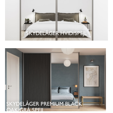
SKYDELÅGER HVID/SPEJL
SE GARDEROBE
SKYDELÅGER PREMIUM BLACK
OAK/GRÅ SPEJL