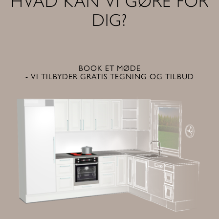
HVAD KAN VI GØRE FOR
DIG?
BOOK ET MØDE
- VI TILBYDER GRATIS TEGNING OG TILBUD