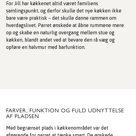
For Jill har køkkenet altid været familiens
samlingspunkt, og derfor skulle det nye køkken ikke
bare være praktisk – det skulle danne rammen om
hverdagslivet. Parret ønskede at åbne rummene mere
op og skabe en naturlig overgang mellem stue og
køkken, blandt andet ved at bevare den rå væg og
opføre en halvmur med barfunktion.
FARVER, FUNKTION OG FULD UDNYTTELSE
AF PLADSEN
Med begrænset plads i køkkenområdet var det
afgørende for parret at tænke smart. De ønskede