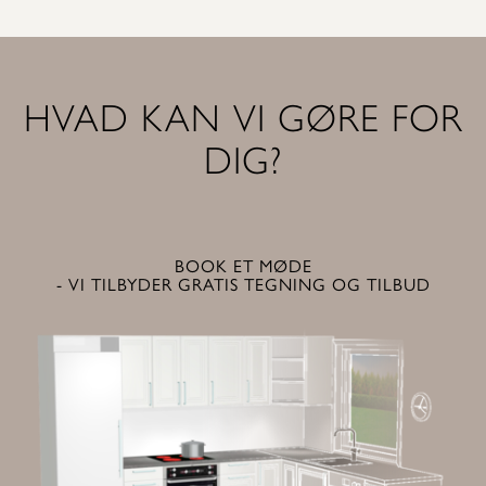
HVAD KAN VI GØRE FOR
DIG?
BOOK ET MØDE
- VI TILBYDER GRATIS TEGNING OG TILBUD