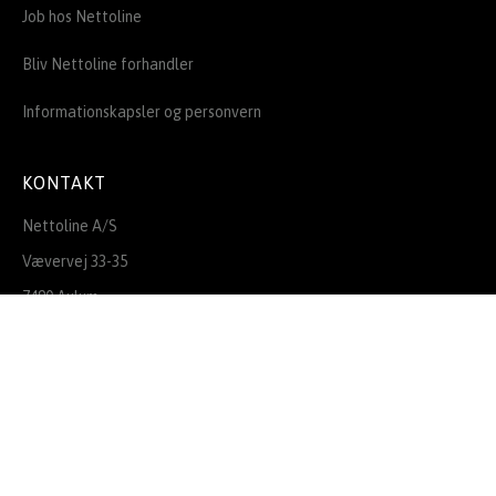
Job hos Nettoline
Bliv Nettoline forhandler
Informationskapsler og personvern
KONTAKT
Nettoline A/S
Vævervej 33-35
7490 Aulum
Kontakt os
FØLG OS PÅ DE SOCIALE MEDIER