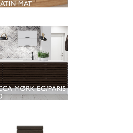
SATIN MAT
HMERE
SE KØKKEN
CCA MØRK EG/PARIS
D
SE KØKKEN