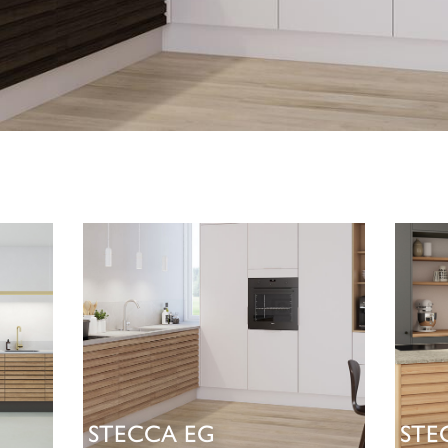
STECCA EG
STE