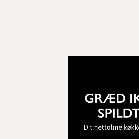
GRÆD I
SPILD
Dit nettoline køkk