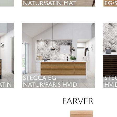
NATUR/SATIN MAT
EG/
CASHMERE
CAS
SE KØKKEN
STECCA EG
STE
ATIN
NATUR/PARIS HVID
HVI
FARVER
SE KØKKEN