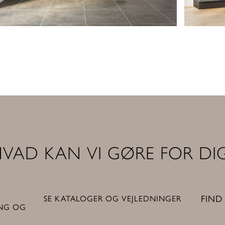
VAD KAN VI GØRE FOR DI
FIND
SE KATALOGER OG VEJLEDNINGER
ING OG