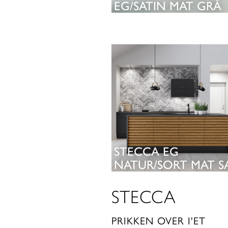
EG/SATIN MAT GRÅ
SE KØKKEN
STECCA EG
NATUR/SORT MAT S
STECCA
SE KØKKEN
PRIKKEN OVER I'ET