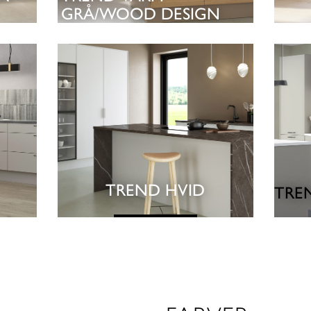
GRÅ/WOOD DESIGN
SE KØKKEN
TREND HVID
TRE
SE KØKKEN