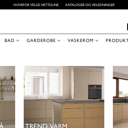
HVORFOR VELGE NETTOLINE
KATALOGER OG VEILEDNINGER
BAD
GARDEROBE
VASKEROM
PRODUK
Å
TREND VARM