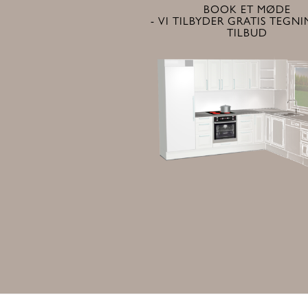
BOOK ET MØDE
- VI TILBYDER GRATIS TEGN
TILBUD