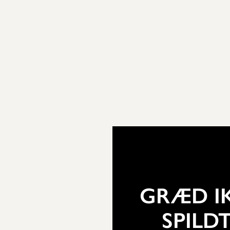
GRÆD I
SPILD