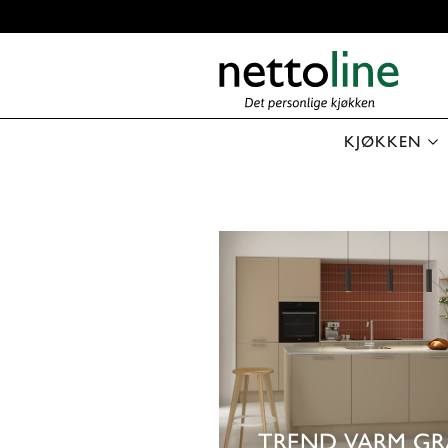
KJØKKEN
TREND VARM GR