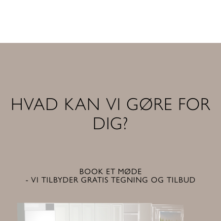
HVAD KAN VI GØRE FOR
DIG?
BOOK ET MØDE
- VI TILBYDER GRATIS TEGNING OG TILBUD